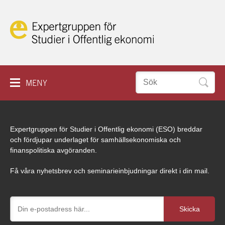
Hoppa
till
innehåll
Sök
MENY
efter:
IN ENGLISH
HEM
Expertgruppen för Studier i Offentlig ekonomi (ESO) breddar
OM KAKOR
RAPPORTER
och fördjupar underlaget för samhällsekonomiska och
finanspolitiska avgöranden.
SEMINARIER
Få våra nyhetsbrev och seminarieinbjudningar direkt i din mail.
PROJEKT
ESO PLAY