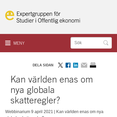
Hoppa
till
innehåll
Sök
MENY
efter:
IN ENGLISH
HEM
DELA SIDAN
OM KAKOR
RAPPORTER
Dela
Dela
Dela
Dela
Skriv
Kan världen enas om
på
på
på
via
ut
SEMINARIER
Twitter
Facebook
LinkedIn
mail
sidan
nya globala
PROJEKT
skatteregler?
ESO PLAY
Webbinarium 9 april 2021 | Kan världen enas om nya