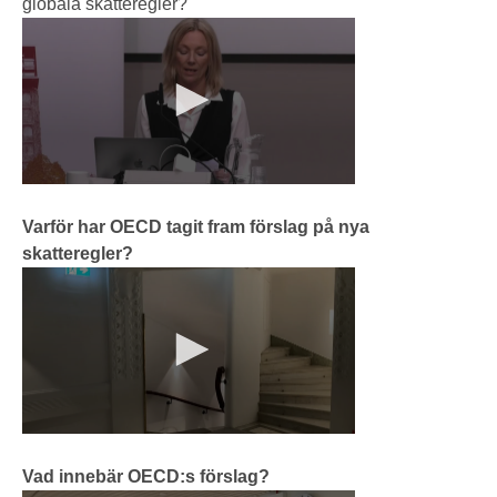
globala skatteregler?
SKRIVA TILL ESO
OM ESO
KONTAKT
ESO:s uppdrag
Styrelse
Kansli
Varför har OECD tagit fram förslag på nya
skatteregler?
Historik
ESS-rapporter
Vad innebär OECD:s förslag?