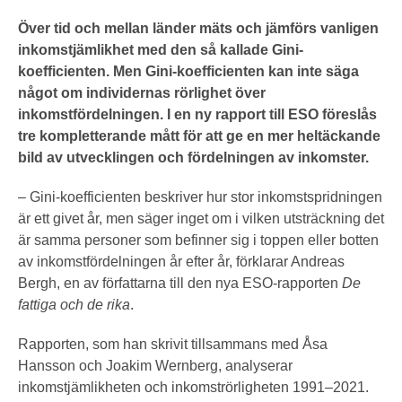
SKRIVA TILL ESO
Över tid och mellan länder mäts och jämförs vanligen
inkomstjämlikhet med den så kallade Gini-
OM ESO
koefficienten. Men Gini-koefficienten kan inte säga
något om individernas rörlighet över
KONTAKT
ESO:s uppdrag
inkomstfördelningen. I en ny rapport till ESO föreslås
Styrelse
tre kompletterande mått för att ge en mer heltäckande
bild av utvecklingen och fördelningen av inkomster.
Kansli
– Gini-koefficienten beskriver hur stor inkomstspridningen
Historik
är ett givet år, men säger inget om i vilken utsträckning det
är samma personer som befinner sig i toppen eller botten
ESS-rapporter
av inkomstfördelningen år efter år, förklarar Andreas
Bergh, en av författarna till den nya ESO-rapporten
De
fattiga och de rika
.
Rapporten, som han skrivit tillsammans med Åsa
Hansson och Joakim Wernberg, analyserar
inkomstjämlikheten och inkomströrligheten 1991–2021.