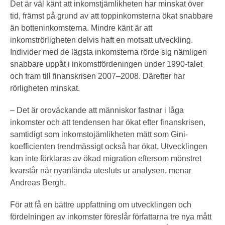
Det är väl känt att inkomstjämlikheten har minskat över
tid, främst på grund av att toppinkomsterna ökat snabbare
än botteninkomsterna. Mindre känt är att
inkomströrligheten delvis haft en motsatt utveckling.
Individer med de lägsta inkomsterna rörde sig nämligen
snabbare uppåt i inkomstfördeningen under 1990-talet
och fram till finanskrisen 2007–2008. Därefter har
rörligheten minskat.
– Det är oroväckande att människor fastnar i låga
inkomster och att tendensen har ökat efter finanskrisen,
samtidigt som inkomstojämlikheten mätt som Gini-
koefficienten trendmässigt också har ökat. Utvecklingen
kan inte förklaras av ökad migration eftersom mönstret
kvarstår när nyanlända utesluts ur analysen, menar
Andreas Bergh.
För att få en bättre uppfattning om utvecklingen och
fördelningen av inkomster föreslår författarna tre nya mått