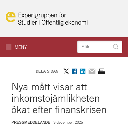
Hoppa
till
innehåll
Sök
MENY
efter:
IN ENGLISH
HEM
DELA SIDAN
OM KAKOR
RAPPORTER
Dela
Dela
Dela
Dela
Skriv
Nya mått visar att
på
på
på
via
ut
SEMINARIER
Twitter
Facebook
LinkedIn
mail
sidan
inkomstojämlikheten
PROJEKT
ökat efter finanskrisen
ESO PLAY
PRESSMEDDELANDE
|
9 december, 2025