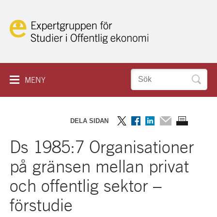
Hoppa
till
innehåll
Sök
MENY
efter:
IN ENGLISH
HEM
DELA SIDAN
OM KAKOR
RAPPORTER
Dela
Dela
Dela
Dela
Skriv
Ds 1985:7 Organisationer
på
på
på
via
ut
SEMINARIER
Twitter
Facebook
LinkedIn
mail
sidan
på gränsen mellan privat
PROJEKT
och offentlig sektor –
förstudie
ESO PLAY