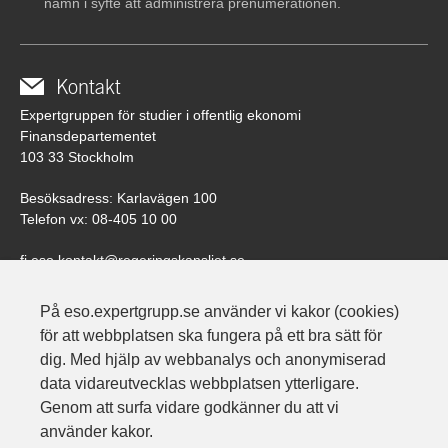
namn i syfte att administrera prenumerationen.
Kontakt
Expertgruppen för studier i offentlig ekonomi
Finansdepartementet
103 33 Stockholm
Besöksadress: Karlavägen 100
Telefon vx: 08-405 10 00
fi.eso.kontakt@regeringskansliet.se
Beställ tryckta exemplar av ESO-rapporter här.
På eso.expertgrupp.se använder vi kakor (cookies)
.
för att webbplatsen ska fungera på ett bra sätt för
Följ oss på Linkedin
dig. Med hjälp av webbanalys och anonymiserad
data vidareutvecklas webbplatsen ytterligare.
Genom att surfa vidare godkänner du att vi
använder kakor.
Integritetspolicy