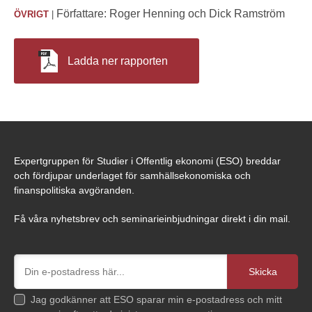
SKRIVA TILL ESO
Författare: Roger Henning och Dick Ramström
ÖVRIGT
|
OM ESO
Ladda ner rapporten
KONTAKT
ESO:s uppdrag
Styrelse
Kansli
Expertgruppen för Studier i Offentlig ekonomi (ESO) breddar
Historik
och fördjupar underlaget för samhällsekonomiska och
finanspolitiska avgöranden.
ESS-rapporter
Få våra nyhetsbrev och seminarieinbjudningar direkt i din mail.
Jag godkänner att ESO sparar min e-postadress och mitt