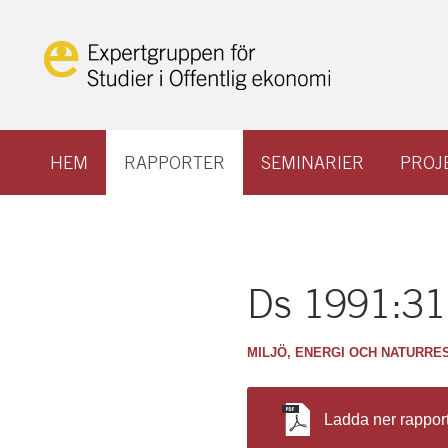
Hoppa
till
innehåll
HEM
RAPPORTER
SEMINARIER
PROJ
Ds 1991:31 S
MILJÖ, ENERGI OCH NATURRE
Ladda ner rappor