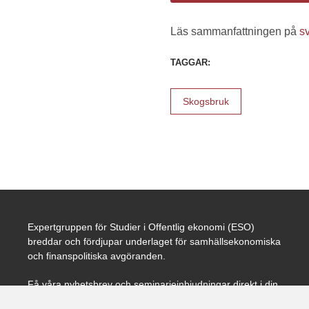
Läs sammanfattningen på
s
TAGGAR:
Skogsbruk
Expertgruppen för Studier i Offentlig ekonomi (ESO)
breddar och fördjupar underlaget för samhällsekonomiska
och finanspolitiska avgöranden.
Få våra nyhetsbrev och seminarieinbjudningar direkt i din
mail.