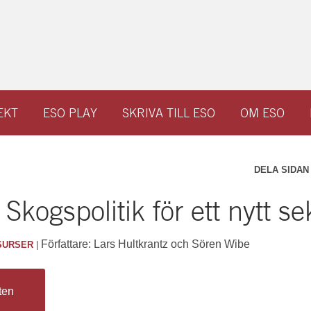
EKT
ESO PLAY
SKRIVA TILL ESO
OM ESO
DELA SIDAN
kogspolitik för ett nytt se
Författare: Lars Hultkrantz och Sören Wibe
SURSER
|
ten