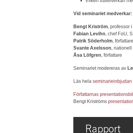
Vilken växelverkan mel
Vid seminariet medverkar:
Bengt Kriström
, professor
Fabian Levihn
, chef FoU, 
Patrik Söderholm
, författar
Svante Axelsson
, nationel
Åsa Löfgren
, författare
Seminariet modereras av
Le
Läs hela
seminarieinbjudan
Författarnas presentationsbi
Bengt Kriströms
presentatio
Rapport