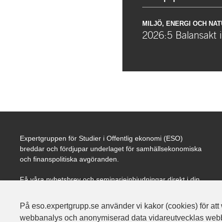
MILJÖ, ENERGI OCH NA
2026:5 Balansakt i
Expertgruppen för Studier i Offentlig ekonomi (ESO)
breddar och fördjupar underlaget för samhällsekonomiska
och finanspolitiska avgöranden.
Få våra nyhetsbrev och seminarieinbjudningar direkt i din
mail.
På eso.expertgrupp.se använder vi kakor (cookies) för att 
webbanalys och anonymiserad data vidareutvecklas webbpl