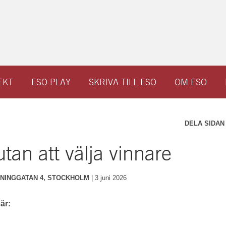
EKT
ESO PLAY
SKRIVA TILL ESO
OM ESO
DELA SIDAN
tan att välja vinnare
TNINGGATAN 4, STOCKHOLM
|
3 juni 2026
är: