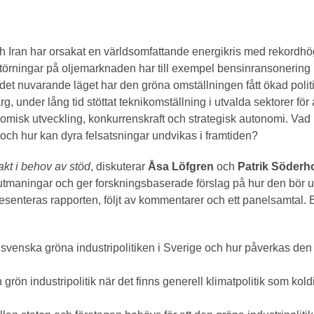
h Iran har orsakat en världsomfattande energikris med rekordhög
törningar på oljemarknaden har till exempel bensinransonering l
det nuvarande läget har den gröna omställningen fått ökad politis
ärg, under lång tid stöttat teknikomställning i utvalda sektorer fö
isk utveckling, konkurrenskraft och strategisk autonomi. Vad kan
n och hur kan dyra felsatsningar undvikas i framtiden?
kt i behov av stöd
, diskuterar
Åsa Löfgren
och
Patrik Söderh
h utmaningar och ger forskningsbaserade förslag på hur den bör
resenteras rapporten, följt av kommentarer och ett panelsamtal
svenska gröna industripolitiken i Sverige och hur påverkas de
grön industripolitik när det finns generell klimatpolitik som kold