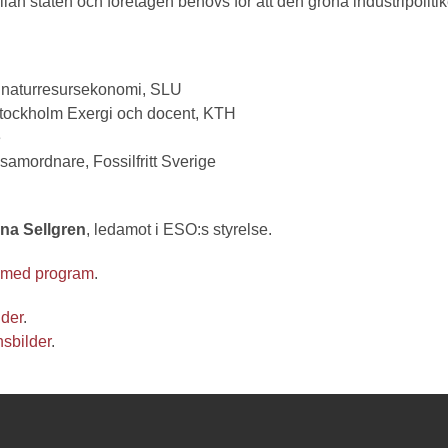
lan staten och företagen behövs för att den gröna industripoliti
 i naturresursekonomi, SLU
Stockholm Exergi och docent, KTH
e
l samordnare, Fossilfritt Sverige
na Sellgren
, ledamot i ESO:s styrelse.
 med program
.
lder
.
nsbilder
.