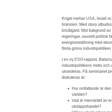
Kriget mellan USA, Israel oc
bränslen. Med stora utbudss
krisåtgärd. Mot bakgrund av 
regeringar, oavsett politisk f
energiomställning med ekonom
förda gröna industripolitike
I en ny ESO-rapport,
Balansa
industripolitikens motiv oc
utvärderas. På seminariet p
diskuteras är:
Hur omfattande är den 
världen?
Vad är mervärdet av en 
utsläppshandel?