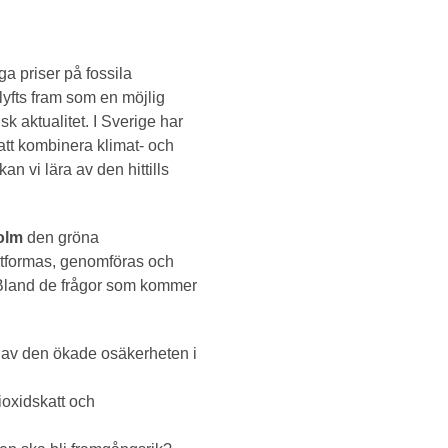
a priser på fossila
yfts fram som en möjlig
k aktualitet. I Sverige har
r att kombinera klimat- och
 vi lära av den hittills
olm
den gröna
 utformas, genomföras och
. Bland de frågor som kommer
n av den ökade osäkerheten i
ioxidskatt och