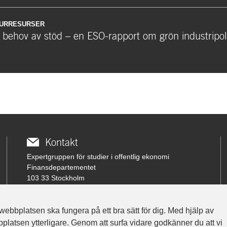
TURRESURSER
 behov av stöd – en ESO-rapport om grön industripoli
Kontakt
Expertgruppen för studier i offentlig ekonomi
Finansdepartementet
103 33 Stockholm
Besöksadress: Karlavägen 100
Telefon vx: 08-405 10 00
webbplatsen ska fungera på ett bra sätt för dig. Med hjälp av
atsen ytterligare. Genom att surfa vidare godkänner du att vi