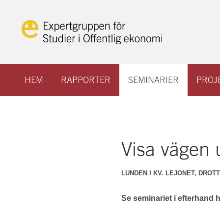
Hoppa
till
innehåll
HEM
RAPPORTER
SEMINARIER
PROJ
Visa vägen u
LUNDEN I KV. LEJONET, DROT
Se seminariet i efterhand h