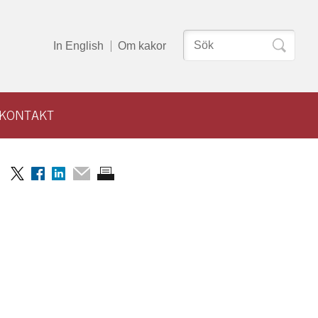
Sök
In English
Om kakor
efter:
KONTAKT
Dela
Dela
Dela
Dela
Skriv
på
på
på
via
ut
Twitter
Facebook
LinkedIn
mail
sidan