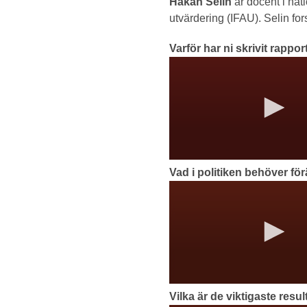
Håkan Selin
är docent i nat
utvärdering (IFAU). Selin fo
Varför har ni skrivit rappo
Vad i politiken behöver fö
Vilka är de viktigaste resu