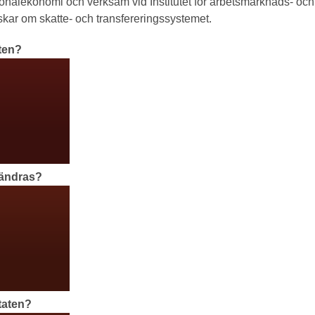
ionalekonomi och verksam vid Institutet för arbetsmarknads- och 
rskar om skatte- och transfereringssystemet.
rten?
rändras?
ltaten?