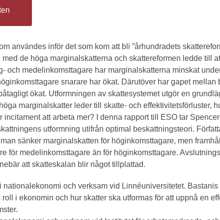
ten
som användes inför det som kom att bli ”århundradets skatterefor
 med de höga marginalskatterna och skattereformen ledde till a
g- och medelinkomsttagare har marginalskatterna minskat under
öginkomsttagare snarare har ökat. Därutöver har gapet mellan 
påtagligt ökat. Utformningen av skattesystemet utgör en grundl
ga marginalskatter leder till skatte- och effektivitetsförluster, 
der incitament att arbeta mer? I denna rapport till ESO tar Spenc
attningens utformning utifrån optimal beskattningsteori. Förfat
 man sänker marginalskatten för höginkomsttagare, men framhåll
gre för medelinkomsttagare än för höginkomsttagare. Avslutnings
bär att skatteskalan blir något tillplattad.
i nationalekonomi och verksam vid Linnéuniversitetet. Bastani
 roll i ekonomin och hur skatter ska utformas för att uppnå en ef
mster.