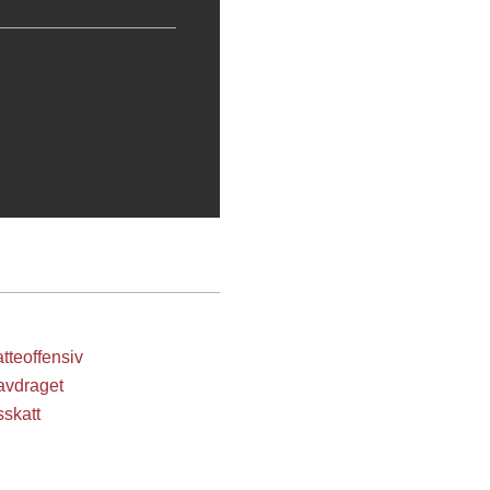
tteoffensiv
avdraget
skatt