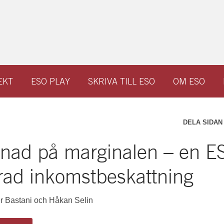
EKT
ESO PLAY
SKRIVA TILL ESO
OM ESO
DELA SIDAN
lnad på marginalen – en E
rad inkomstbeskattning
er Bastani och Håkan Selin