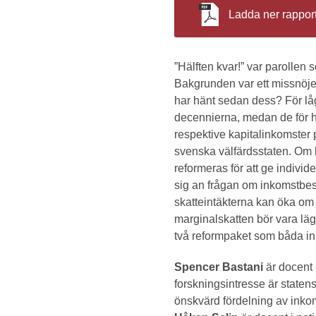
Ladda ner rappor
”Hälften kvar!” var parollen 
Bakgrunden var ett missnöje
har hänt sedan dess? För lå
decennierna, medan de för h
respektive kapitalinkomster 
svenska välfärdsstaten. Om hö
reformeras för att ge indivi
sig an frågan om inkomstbesk
skatteintäkterna kan öka om
marginalskatten bör vara lä
två reformpaket som båda inne
Spencer Bastani
är docent 
forskningsintresse är statens
önskvärd fördelning av inko