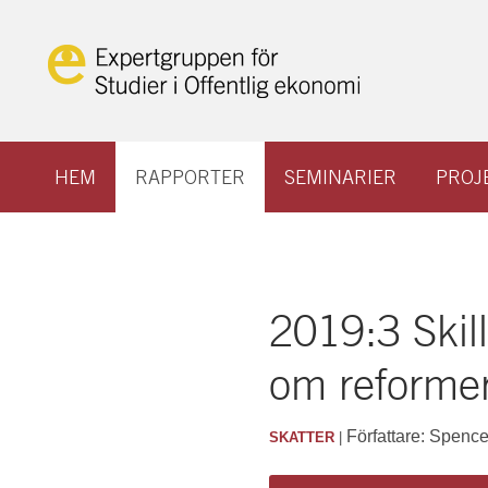
Hoppa
till
innehåll
HEM
RAPPORTER
SEMINARIER
PROJ
2019:3 Skil
om reforme
Författare: Spenc
SKATTER
|