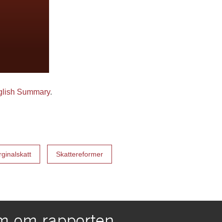
glish Summary
.
ginalskatt
Skattereformer
m om rapporten