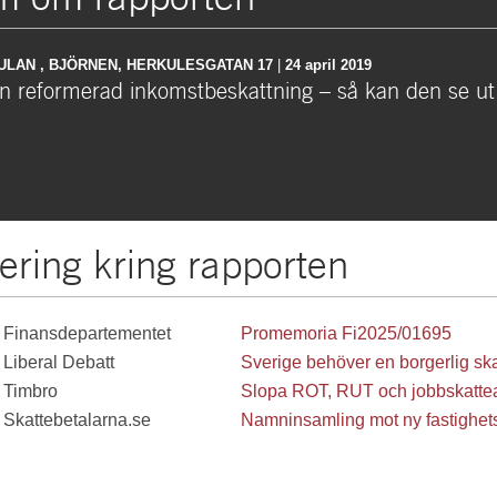
ULAN , BJÖRNEN, HERKULESGATAN 17
|
24 april 2019
n reformerad inkomstbeskattning – så kan den se ut
ering kring rapporten
Finansdepartementet
Promemoria Fi2025/01695
Liberal Debatt
Sverige behöver en borgerlig ska
Timbro
Slopa ROT, RUT och jobbskatte
Skattebetalarna.se
Namninsamling mot ny fastighets