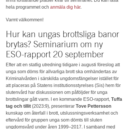
finns fortfarande platser kvar till seminariet. Du kan läsa
hela programmet och
anmäla dig här
.
Varmt välkommen!
Hur kan ungas brottsliga banor
brytas? Seminarium om ny
ESO-rapport 20 september
Efter att en statlig utredning tidigare i augusti föreslog att
unga som döms för allvarliga brott ska omhändertas av
Kriminalvården i särskilda ungdomsfängelser istället för
att placeras på Statens institutionsstyrelses (Sis) hem för
slutenvård har diskussionen om påföljder för unga
brottslingar gått varm. I en kommande ESO-rapport,
Tuffa
tag och tillit
(2023:9), presenterar
Tove Pettersson
kunskap om återfall i brott, utslussningsverksamhet och
eftervård för gruppen unga som dömts till sluten
ungdomsvård under åren 1999–2017. I samband med