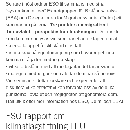
Senare i höst ordnar ESO tillsammans med sina
”syskonkommittéer” Expertgruppen för Biståndsanalys
(EBA) och Delegationen för Migrationsstudier (Delmi) ett
seminarium på temat
Tre punkter om migration i
Tidöavtalet – perspektiv från forskningen
. De punkter
som kommer belysas vid seminariet är förslagen om att:
• återkalla uppehållstillstånd i fler fall
• införa krav på egenförsörjning som huvudregel för att
komma i fråga för medborgarskap
• villkora bistånd med att mottagarlandet tar ansvar för
sina egna medborgare och återtar dem när så behövs.
Vid seminariet deltar forskare och experter för att
diskutera vilka effekter vi kan förvänta oss av de olika
punkterna i avtalet och möjligheten att genomföra dem.
Håll utkik efter mer information hos ESO, Delmi och EBA!
ESO-rapport om
klimatlagstiftning i EU