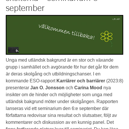
SKRIVA TILL ESO
september
OM ESO
KONTAKT
ESO:s uppdrag
Styrelse
Kansli
Unga med utländsk bakgrund är en stor och växande
grupp i samhället och avgörande för hur det går för dem
Historik
är deras skolgång och utbildningschanser. I en
kommande ESO-rapport
Karriärer och barriärer
(2023:8)
ESS-rapporter
presenterar
Jan O. Jonsson
och
Carina Mood
nya
insikter om de hinder och möjligheter som unga med
utländsk bakgrund möter under skolgången. Rapporten
lanseras vid ett seminarium den 6:e september där
författarna redovisar sina resultat och slutsatser, följt av
kommentarer och diskussion av en kunnig panel. Det