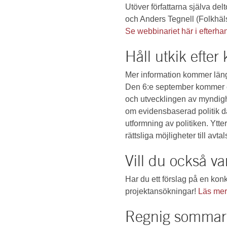
Utöver författarna själva de
och Anders Tegnell (Folkhä
Se webbinariet här i efterha
Håll utkik eft
Mer information kommer läng
Den 6:e september kommer e
och utvecklingen av myndig
om evidensbaserad politik d
utformning av politiken. Yt
rättsliga möjligheter till a
Vill du också v
Har du ett förslag på en kon
projektansökningar!
Läs mer
Regnig sommar