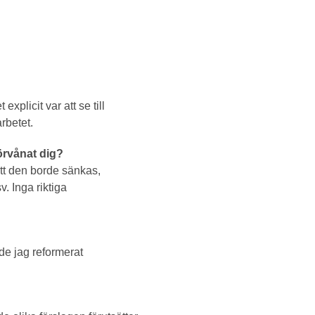
xplicit var att se till
rbetet.
örvånat dig?
att den borde sänkas,
v. Inga riktiga
de jag reformerat