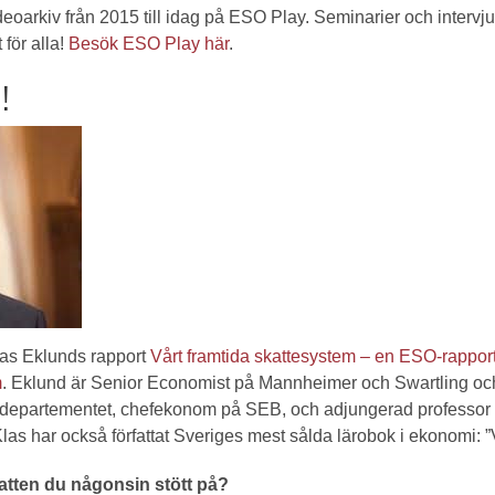
deoarkiv från 2015 till idag på ESO Play. Seminarier och intervju
 för alla!
Besök ESO Play här
.
!
las Eklunds rapport
Vårt framtida skattesystem – en ESO-rappor
m
. Eklund är Senior Economist på Mannheimer och Swartling och
nsdepartementet, chefekonom på SEB, och adjungerad professor 
as har också författat Sveriges mest sålda lärobok i ekonomi: 
katten du någonsin stött på?