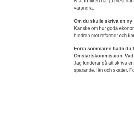
Nja. Kritiken har ju mest han
varandra.
Om du skulle skriva en ny 
Kanske om hur goda ekonomisk
hindren mot reformer och ka
Förra sommaren hade du f
Omstartskommission. Vad 
Jag funderar på att skriva
sparande, lån och skatter. F