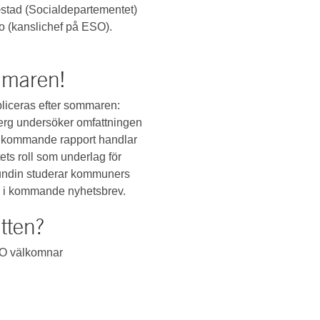
æstad (Socialdepartementet)
 (kanslichef på ESO).
mmaren!
bliceras efter sommaren:
erg undersöker omfattningen
n kommande rapport handlar
ts roll som underlag för
Lundin studerar kommuners
och i kommande nyhetsbrev.
tten?
ESO välkomnar