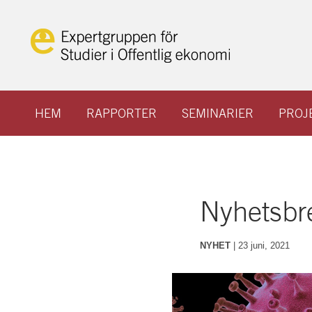
Hoppa
till
innehåll
HEM
RAPPORTER
SEMINARIER
PROJ
Nyhetsbr
NYHET
|
23 juni, 2021