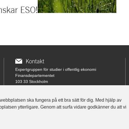
nskar ESO!
Kontakt
Expertgruppen för studier i offentlig ekonomi
Finansdepartementet
103 33 Stockholm
Besöksadress: Karlavägen 100
Telefon vx: 08-405 10 00
webbplatsen ska fungera på ett bra sätt för dig. Med hjälp av
atsen ytterligare. Genom att surfa vidare godkänner du att vi
fi.eso.kontakt@regeringskansliet.se
Beställ tryckta exemplar av ESO-rapporter här.