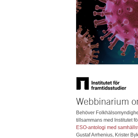
Webbinarium om
Behöver Folkhälsomyndighet
tillsammans med Institutet f
ESO-antologi med samhällsv
Gustaf Arrhenius, Krister By