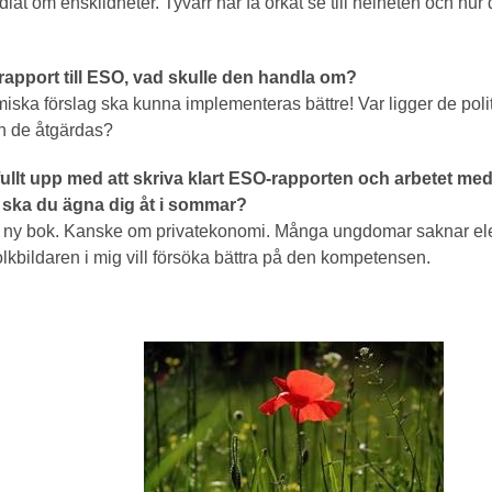
dlat om enskildheter. Tyvärr har få orkat se till helheten och hur 
rapport till ESO, vad skulle den handla om?
a förslag ska kunna implementeras bättre! Var ligger de politi
n de åtgärdas?
ullt upp med att skriva klart ESO-rapporten och arbetet 
ska du ägna dig åt i sommar?
 en ny bok. Kanske om privatekonomi. Många ungdomar saknar 
olkbildaren i mig vill försöka bättra på den kompetensen.