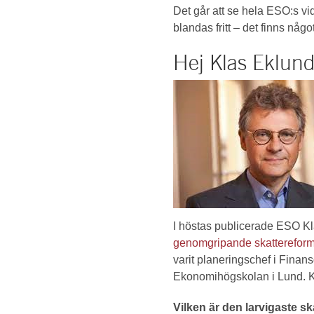
Det går att se hela ESO:s vi
blandas fritt – det finns något
Hej Klas Eklund
I höstas publicerade ESO K
genomgripande skatterefor
varit planeringschef i Fina
Ekonomihögskolan i Lund. Kl
Vilken är den larvigaste s