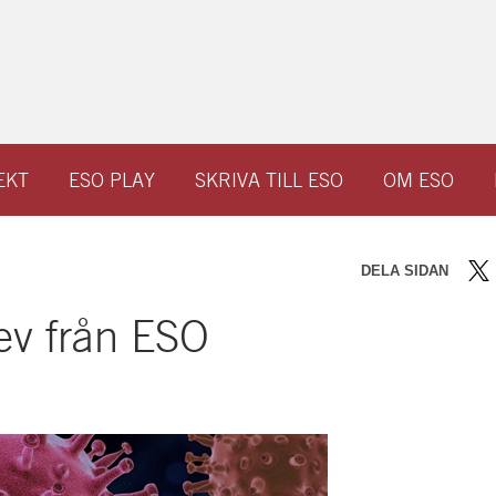
EKT
ESO PLAY
SKRIVA TILL ESO
OM ESO
DELA SIDAN
De
ev från ESO
på
Twi