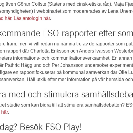
ltog även Göran Collste (Statens medicinsk-etiska råd), Maja Fj
lsomyndigheten) i webbinariet som modererades av Lena Unemo
nd här.
Läs antologin här
.
er kommande ESO-rapporter efter so
re fram, men vi vill redan nu nämna tre av de rapporter som pu
n rapport där Charlotta Eriksson och Anders Ivarsson Westerb
heters informations- och kommunikationsverksamhet. En anna
är Pathric Hägglund och Per Johansson undersöker experimente
terligare en rapport fokuserar på kommunal samverkan där Olle 
vtalssamverkan. Håll utkik efter mer information på vår hemsida 
ara med och stimulera samhällsdeba
kret studie som kan bidra till att stimulera samhällsdebatten? 
 här
.
dag? Besök ESO Play!