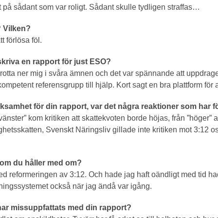
 på sådant som var roligt. Sådant skulle tydligen straffas…
 Vilken?
t förlösa föl.
skriva en rapport för just ESO?
 grotta ner mig i svåra ämnen och det var spännande att uppdraget e
ompetent referensgrupp till hjälp. Kort sagt en bra plattform för a
samhet för din rapport, var det några reaktioner som har f
vänster” kom kritiken att skattekvoten borde höjas, från ”höger” 
ighetsskatten, Svenskt Näringsliv gillade inte kritiken mot 3:12 os
 som du håller med om?
d reformeringen av 3:12. Och hade jag haft oändligt med tid ha
ingssystemet också när jag ändå var igång.
har missuppfattats med din rapport?