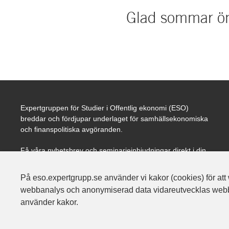
Glad sommar ö
Expertgruppen för Studier i Offentlig ekonomi (ESO)
breddar och fördjupar underlaget för samhällsekonomiska
och finanspolitiska avgöranden.
Få våra nyhetsbrev och seminarieinbjudningar direkt i din
mail.
På eso.expertgrupp.se använder vi kakor (cookies) för att 
webbanalys och anonymiserad data vidareutvecklas webbpl
använder kakor.
Jag godkänner att ESO sparar min e-postadress och