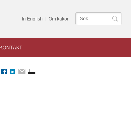
Sök
In English
Om kakor
efter:
KONTAKT
la
Dela
Dela
Dela
Skriv
på
på
via
ut
tter
Facebook
LinkedIn
mail
sidan