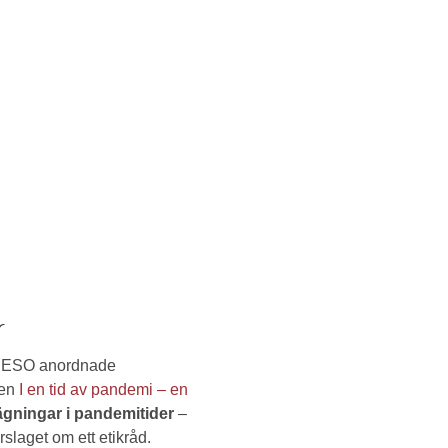
r
om ESO anordnade
ten
I en tid av pandemi – en
ägningar i pandemitider
–
slaget om ett etikråd.