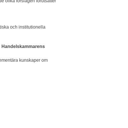
de olika förslagen förutsätter
ska och institutionella
med Handelskammarens
elementära kunskaper om