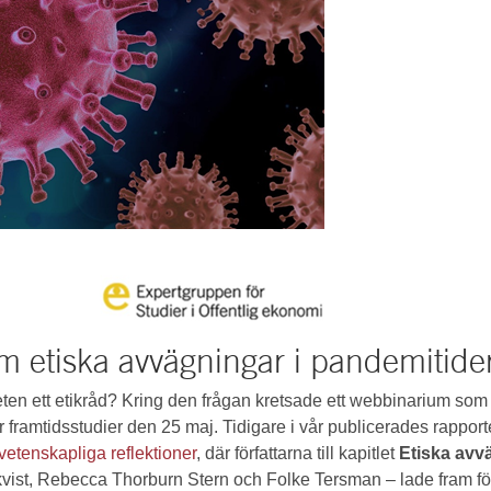
 etiska avvägningar i pandemitide
en ett etikråd? Kring den frågan kretsade ett webbinarium s
ör framtidsstudier den 25 maj. Tidigare i vår publicerades rappor
etenskapliga reflektioner
, där författarna till kapitlet
Etiska avv
kvist, Rebecca Thorburn Stern och Folke Tersman – lade fram för