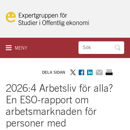
Hoppa
till
innehåll
Sök
MENY
efter:
IN ENGLISH
HEM
DELA SIDAN
OM KAKOR
RAPPORTER
Dela
Dela
Dela
Dela
Skriv
2026:4 Arbetsliv för alla?
på
på
på
via
ut
SEMINARIER
Twitter
Facebook
LinkedIn
mail
sidan
En ESO-rapport om
PROJEKT
arbetsmarknaden för
personer med
ESO PLAY