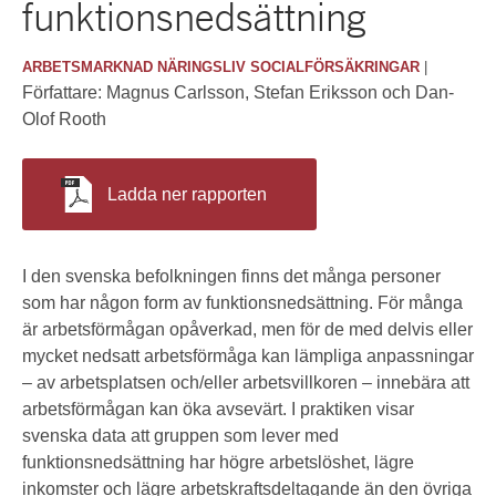
funktionsnedsättning
SKRIVA TILL ESO
OM ESO
ARBETSMARKNAD
NÄRINGSLIV
SOCIALFÖRSÄKRINGAR
|
Författare: Magnus Carlsson, Stefan Eriksson och Dan-
KONTAKT
ESO:s uppdrag
Olof Rooth
Styrelse
Ladda ner rapporten
Kansli
Historik
I den svenska befolkningen finns det många personer
som har någon form av funktionsnedsättning. För många
ESS-rapporter
är arbetsförmågan opåverkad, men för de med delvis eller
mycket nedsatt arbetsförmåga kan lämpliga anpassningar
– av arbetsplatsen och/eller arbetsvillkoren – innebära att
arbetsförmågan kan öka avsevärt. I praktiken visar
svenska data att gruppen som lever med
funktionsnedsättning har högre arbetslöshet, lägre
inkomster och lägre arbetskraftsdeltagande än den övriga